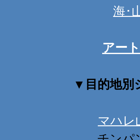
海･
アー
▼
目的地別
マハレ
チンパ