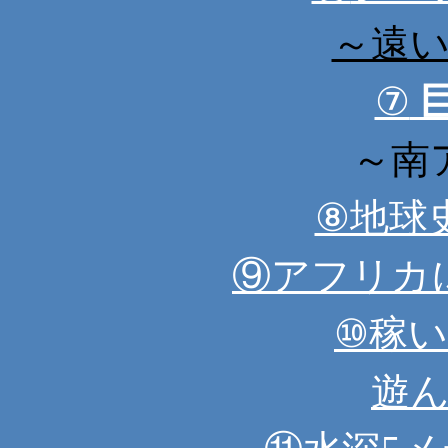
～遠
⑦
巨
～南
⑧地球
⑨アフリカ
⑩稼
遊