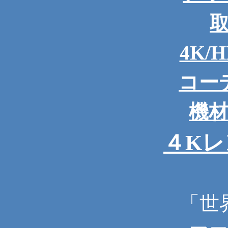
4K/
コー
機
４Kレ
「世