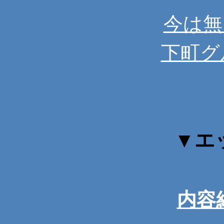
今は無
下町グ
▼エ
内容