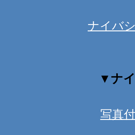
ナイバ
▼ナ
写真