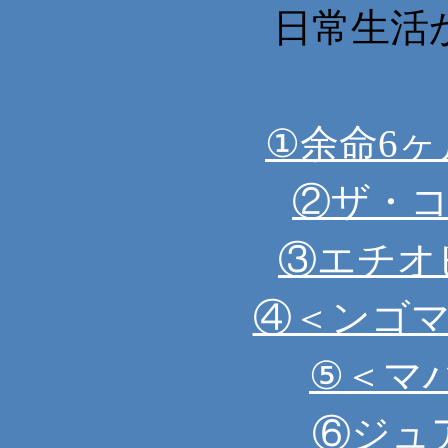
日常生活
①余命6
②ザ・
③エチオ
④＜ンゴ
⑤＜マハ
⑥
ジュ