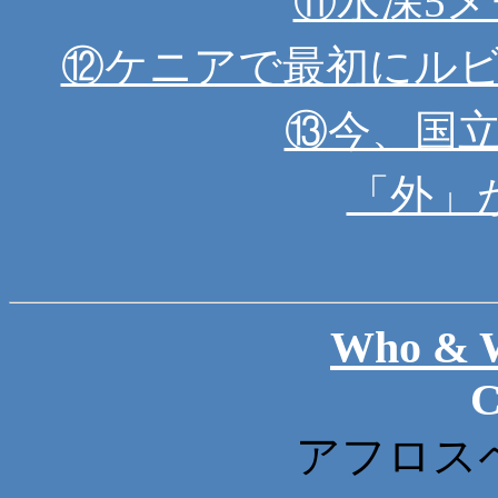
⑪水深5
⑫ケニアで最初にル
⑬今、国
「外」
Who & W
C
アフロス