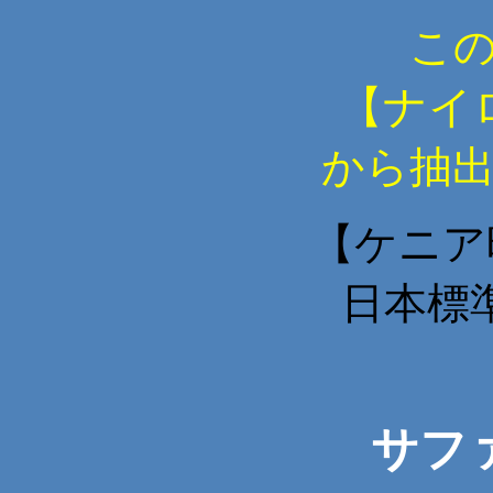
こ
【
ナイ
から抽
【ケニア時
日本標
サフ