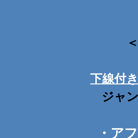
下線付
ジャ
・
アフ