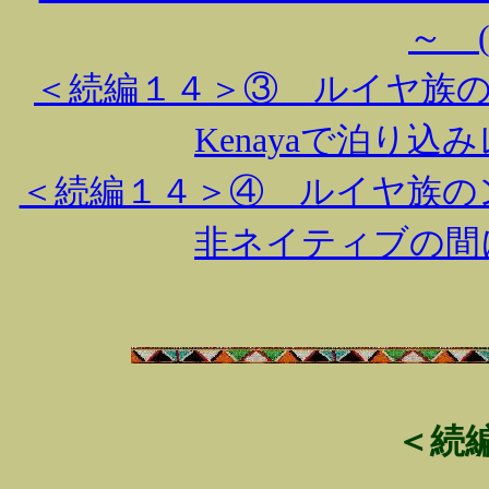
～ (2
＜続編１４＞③ ルイヤ族のン
Kenayaで泊り込みレ
＜続編１４＞④ ルイヤ族の
非ネイティブの間には…
＜続