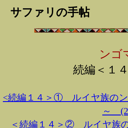
サファリの手帖
ンゴ
続編＜１
<続編１４＞① ルイヤ族の
～ (20
＜続編１４＞② ルイヤ族